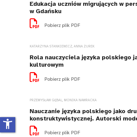
Edukacja uczniów migrujących w pers
w Gdańsku
Pobierz plik PDF
KATARZYNA STANKIEWICZ, ANNA ŻUREK
Rola nauczyciela języka polskiego j
kulturowym
Pobierz plik PDF
PRZEMYSŁAW GĘBAL, MONIKA NAWRACKA
Nauczanie języka polskiego jako dru
konstruktywistycznej. Autorski mod
accessibility_new
Pobierz plik PDF