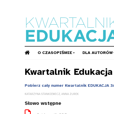
O CZASOPIŚMIE
DLA AUTORÓW
Kwartalnik Edukacj
Pobierz cały numer Kwartalnik EDUKACJA 3/
KATARZYNA STANKIEWICZ, ANNA ŻUREK
Słowo wstępne