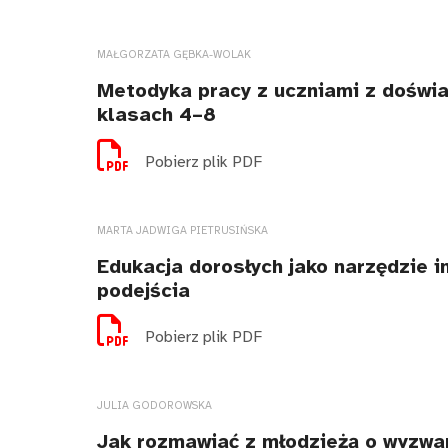
MAŁGORZATA GĘBKA-WOLAK
Metodyka pracy z uczniami z doświa
klasach 4–8
Pobierz plik PDF
MARTA JADWIGA PIETRUSIŃSKA
Edukacja dorosłych jako narzędzie i
podejścia
Pobierz plik PDF
JULIA GODOROWSKA
Jak rozmawiać z młodzieżą o wyzwa