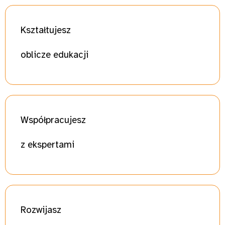
Kszt
ałtujesz
oblicze edukacji
Współ
pracujesz
z ekspertami
Roz
wijasz