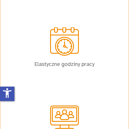
Elastyczne godziny pracy
accessibility_new