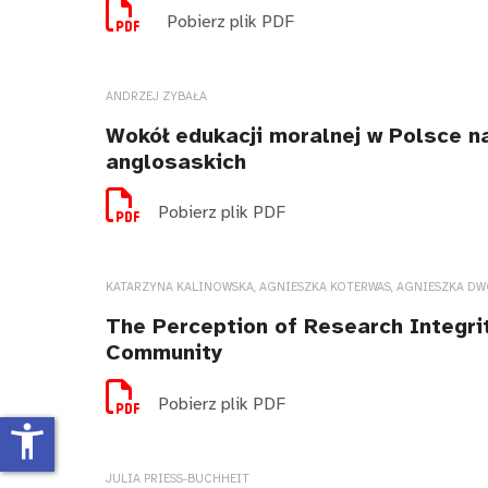
Pobierz plik PDF
ANDRZEJ ZYBAŁA
Wokół edukacji moralnej w Polsce na
anglosaskich
Pobierz plik PDF
KATARZYNA KALINOWSKA, AGNIESZKA KOTERWAS, AGNIESZKA D
The Perception of Research Integrit
Community
Pobierz plik PDF
accessibility_new
JULIA PRIESS-BUCHHEIT