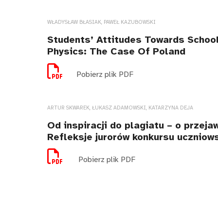
WŁADYSŁAW BŁASIAK, PAWEŁ KAZUBOWSKI
Students’ Attitudes Towards School
Physics: The Case Of Poland
Pobierz plik PDF
ARTUR SKWAREK, ŁUKASZ ADAMOWSKI, KATARZYNA DEJA
Od inspiracji do plagiatu – o przej
Refleksje jurorów konkursu uczniow
Pobierz plik PDF