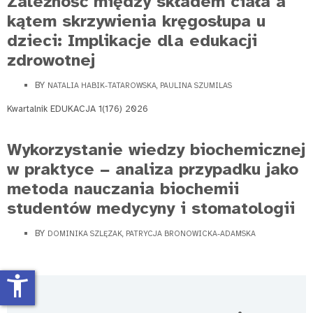
Zależność między składem ciała a
kątem skrzywienia kręgosłupa u
dzieci: Implikacje dla edukacji
zdrowotnej
BY
NATALIA HABIK-TATAROWSKA, PAULINA SZUMILAS
Kwartalnik EDUKACJA 1(176) 2026
Wykorzystanie wiedzy biochemicznej
w praktyce − analiza przypadku jako
metoda nauczania biochemii
studentów medycyny i stomatologii
BY
DOMINIKA SZLĘZAK, PATRYCJA BRONOWICKA-ADAMSKA
accessibility_new