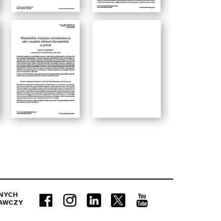
NYCH
AWCZY