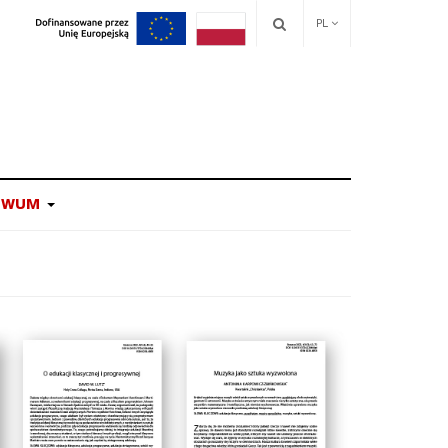
PL
IWUM