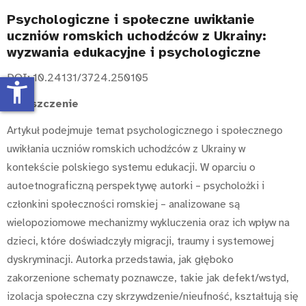
Psychologiczne i społeczne uwikłanie
uczniów romskich uchodźców z Ukrainy:
wyzwania edukacyjne i psychologiczne
DOI: 10.24131/3724.250105
accessibility_new
Streszczenie
Artykuł podejmuje temat psychologicznego i społecznego
uwikłania uczniów romskich uchodźców z Ukrainy w
kontekście polskiego systemu edukacji. W oparciu o
autoetnograficzną perspektywę autorki – psycholożki i
członkini społeczności romskiej – analizowane są
wielopoziomowe mechanizmy wykluczenia oraz ich wpływ na
dzieci, które doświadczyły migracji, traumy i systemowej
dyskryminacji. Autorka przedstawia, jak głęboko
zakorzenione schematy poznawcze, takie jak defekt/wstyd,
izolacja społeczna czy skrzywdzenie/nieufność, kształtują się