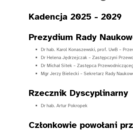
Kadencja 2025 - 2029
Prezydium
Rady Naukowe
Dr hab. Karol Konaszewski, prof. UwB – Pr
Dr Helena Jędrzejczak – Zastępczyni Prze
Dr Michał Sitek – Zastępca Przewodnicząc
Mgr Jerzy Bielecki – Sekretarz Rady Naukow
Rzecznik
Dyscyplinarny
Dr hab. Artur Pokropek
Członkowie
powołani prz