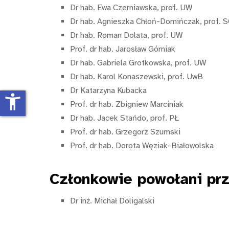
Dr hab. Ewa Czerniawska, prof. UW
Dr hab. Agnieszka Chłoń-Domińczak, prof. 
Dr hab. Roman Dolata, prof. UW
Prof. dr hab. Jarosław Górniak
Dr hab. Gabriela Grotkowska, prof. UW
Dr hab. Karol Konaszewski, prof. UwB
Dr Katarzyna Kubacka
accessibility_new
Prof. dr hab. Zbigniew Marciniak
Dr hab. Jacek Stańdo, prof. PŁ
Prof. dr hab. Grzegorz Szumski
Prof. dr hab. Dorota Węziak-Białowolska
Członkowie
powołani prz
Dr inż. Michał Doligalski