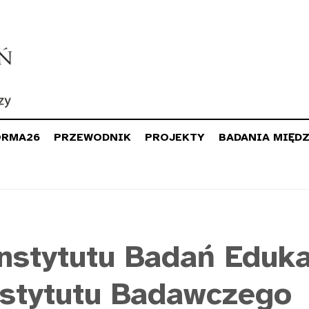
ORMA26
PRZEWODNIK
PROJEKTY
BADANIA MIĘD
stytutu Badań Eduka
stytutu Badawczego