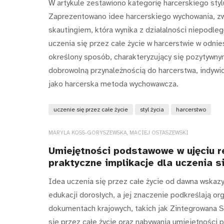
W artykule zestawiono kategorię harcerskiego stylu
Zaprezentowano idee harcerskiego wychowania, zw
skautingiem, która wynika z działalności niepodle
uczenia się przez całe życie w harcerstwie w odnie
określony sposób, charakteryzujący się pozytywn
dobrowolną przynależnością do harcerstwa, indywidu
jako harcerska metoda wychowawcza.
uczenie się przez całe życie
styl życia
harcerstwo
MARYLA KOSS-GORYSZEWSKA, MACIEJ OSTASZEWSKI
Umiejętności podstawowe w ujęciu r
praktyczne implikacje dla uczenia s
Idea uczenia się przez całe życie od dawna wskaz
edukacji dorosłych, a jej znaczenie podkreślają o
dokumentach krajowych, takich jak Zintegrowana S
się przez całe życie oraz nabywania umiejętności 