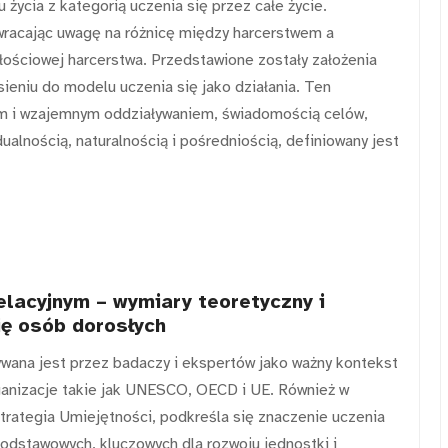
 życia z kategorią uczenia się przez całe życie.
racając uwagę na różnicę między harcerstwem a
głościowej harcerstwa. Przedstawione zostały założenia
sieniu do modelu uczenia się jako działania. Ten
ym i wzajemnym oddziaływaniem, świadomością celów,
alnością, naturalnością i pośredniością, definiowany jest
elacyjnym – wymiary teoretyczny i
ię osób dorosłych
ywana jest przez badaczy i ekspertów jako ważny kontekst
rganizacje takie jak UNESCO, OECD i UE. Również w
trategia Umiejętności, podkreśla się znaczenie uczenia
podstawowych, kluczowych dla rozwoju jednostki i