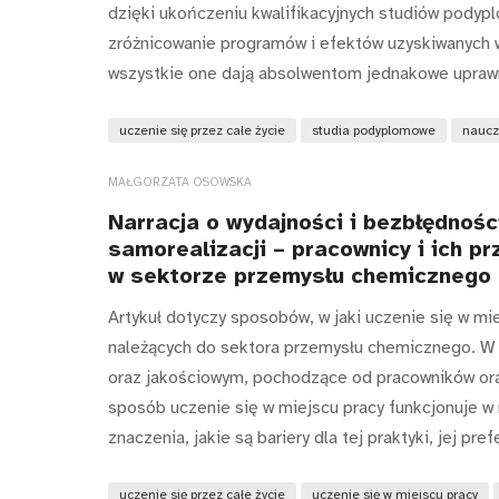
dzięki ukończeniu kwalifikacyjnych studiów podyp
zróżnicowanie programów i efektów uzyskiwanych w
wszystkie one dają absolwentom jednakowe uprawn
uczenie się przez całe życie
studia podyplomowe
naucz
MAŁGORZATA OSOWSKA
Narracja o wydajności i bezbłędnośc
samorealizacji – pracownicy i ich p
w sektorze przemysłu chemicznego
Artykuł dotyczy sposobów, w jaki uczenie się w mie
należących do sektora przemysłu chemicznego. W 
oraz jakościowym, pochodzące od pracowników oraz
sposób uczenie się w miejscu pracy funkcjonuje w n
znaczenia, jakie są bariery dla tej praktyki, jej p
uczenie się przez całe życie
uczenie się w miejscu pracy