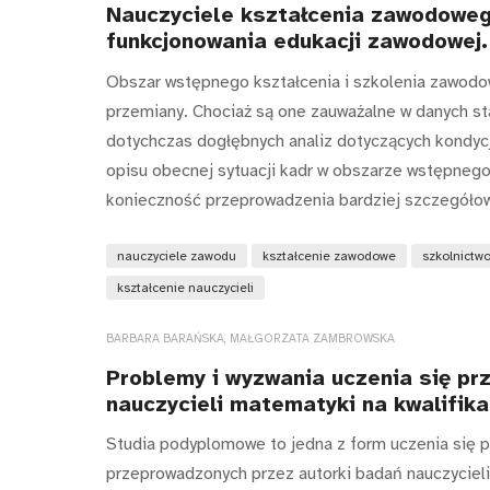
Nauczyciele kształcenia zawodowe
funkcjonowania edukacji zawodowej.
Obszar wstępnego kształcenia i szkolenia zawodo
przemiany. Chociaż są one zauważalne w danych stat
dotychczas dogłębnych analiz dotyczących kondycj
opisu obecnej sytuacji kadr w obszarze wstępneg
konieczność przeprowadzenia bardziej szczegółow
nauczyciele zawodu
kształcenie zawodowe
szkolnictw
kształcenie nauczycieli
BARBARA BARAŃSKA, MAŁGORZATA ZAMBROWSKA
Problemy i wyzwania uczenia się prz
nauczycieli matematyki na kwalifik
Studia podyplomowe to jedna z form uczenia się pr
przeprowadzonych przez autorki badań nauczycieli