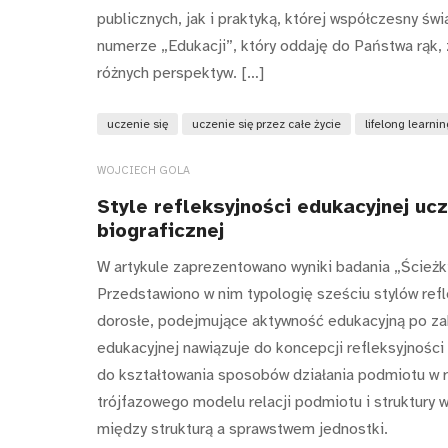
publicznych, jak i praktyką, której współczesny ś
numerze „Edukacji”, który oddaję do Państwa rąk, 
różnych perspektyw. […]
uczenie się
uczenie się przez całe życie
lifelong learnin
WOJCIECH GOLA
Style refleksyjności edukacyjnej uc
biograficznej
W artykule zaprezentowano wyniki badania „Ścieżk
Przedstawiono w nim typologię sześciu stylów ref
dorosłe, podejmujące aktywność edukacyjną po zak
edukacyjnej nawiązuje do koncepcji refleksyjnośc
do kształtowania sposobów działania podmiotu w re
trójfazowego modelu relacji podmiotu i struktury
między strukturą a sprawstwem jednostki.