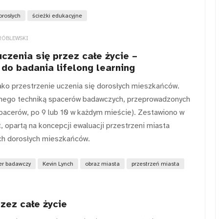
orosłych
ścieżki edukacyjne
RÓBLEWSKI
czenia się przez całe życie –
o badania lifelong learning
ako przestrzenie uczenia się dorosłych mieszkańców.
wanego techniką spacerów badawczych, przeprowadzonych
spacerów, po 9 lub 10 w każdym mieście). Zestawiono w
 opartą na koncepcji ewaluacji przestrzeni miasta
ich dorosłych mieszkańców.
er badawczy
Kevin Lynch
obraz miasta
przestrzeń miasta
rzez całe życie