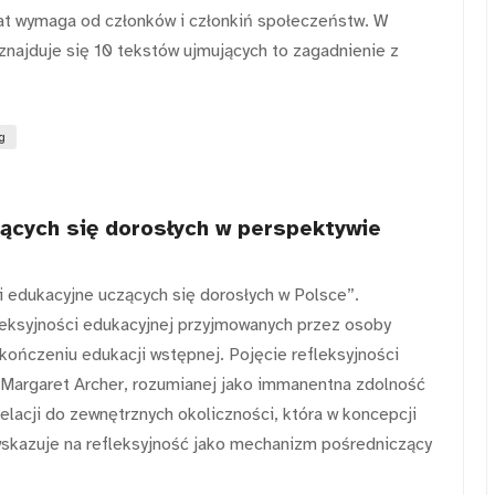
wiat wymaga od członków i członkiń społeczeństw. W
znajduje się 10 tekstów ujmujących to zagadnienie z
g
zących się dorosłych w perspektywie
i edukacyjne uczących się dorosłych w Polsce”.
leksyjności edukacyjnej przyjmowanych przez osoby
ończeniu edukacji wstępnej. Pojęcie refleksyjności
i Margaret Archer, rozumianej jako immanentna zdolność
lacji do zewnętrznych okoliczności, która w koncepcji
 wskazuje na refleksyjność jako mechanizm pośredniczący