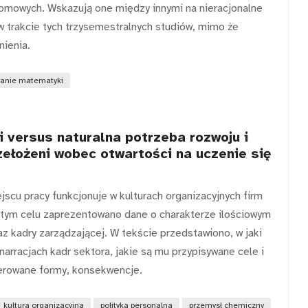
lomowych. Wskazują one między innymi na nieracjonalne
 trakcie tych trzysemestralnych studiów, mimo że
ienia.
anie matematyki
i versus naturalna potrzeba rozwoju i
rzełożeni wobec otwartości na uczenie się
jscu pracy funkcjonuje w kulturach organizacyjnych firm
tym celu zaprezentowano dane o charakterze ilościowym
 kadry zarządzającej. W tekście przedstawiono, w jaki
arracjach kadr sektora, jakie są mu przypisywane cele i
referowane formy, konsekwencje.
kultura organizacyjna
polityka personalna
przemysł chemiczny