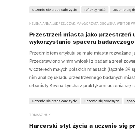
uczenie się przez całe życie
refleksyjność
uczenie się d
HELENA ANNA JĘDRZEJCZAK, MAŁGORZATA OSOWSKA, WIKTOR W
Przestrzeń miasta jako przestrzeń u
wykorzystanie spaceru badawczego d
Przedmiotem artykułu są małe miasta rozważane j
Przedstawiono w nim wnioski z badania zrealizo
w czterech małych polskich miastach (łącznie 39 
nim analizę układu przestrzennego badanych miast,
urbanisty Kevina Lyncha z praktykami uczenia się 
uczenie się przez całe życie
uczenie się dorosłych
spac
TOMASZ HUK
Harcerski styl życia a uczenie się p