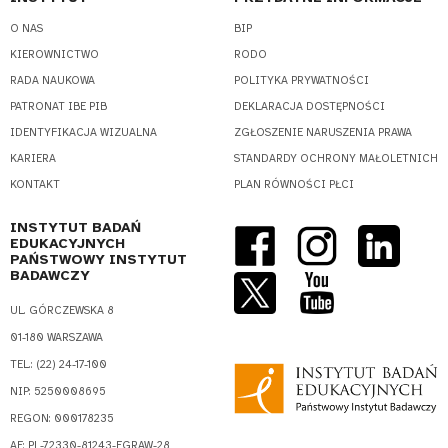
O NAS
BIP
KIEROWNICTWO
RODO
RADA NAUKOWA
POLITYKA PRYWATNOŚCI
PATRONAT IBE PIB
DEKLARACJA DOSTĘPNOŚCI
IDENTYFIKACJA WIZUALNA
ZGŁOSZENIE NARUSZENIA PRAWA
KARIERA
STANDARDY OCHRONY MAŁOLETNICH
KONTAKT
PLAN RÓWNOŚCI PŁCI
INSTYTUT BADAŃ
EDUKACYJNYCH
PAŃSTWOWY INSTYTUT
BADAWCZY
UL. GÓRCZEWSKA 8
01-180 WARSZAWA
TEL.: (22) 24-17-100
NIP: 5250008695
REGON: 000178235
AE: PL-72330-81243-EGRAW-28