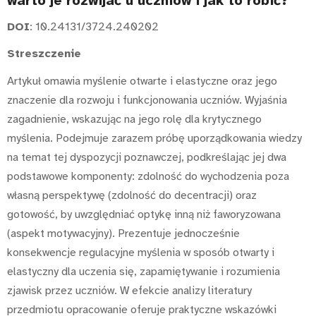
warto je rozwijać u uczniów i jak to robić?
DOI
: 10.24131/3724.240202
Streszczenie
Artykuł omawia myślenie otwarte i elastyczne oraz jego
znaczenie dla rozwoju i funkcjonowania uczniów. Wyjaśnia
zagadnienie, wskazując na jego rolę dla krytycznego
myślenia. Podejmuje zarazem próbę uporządkowania wiedzy
na temat tej dyspozycji poznawczej, podkreślając jej dwa
podstawowe komponenty: zdolność do wychodzenia poza
własną perspektywę (zdolność do decentracji) oraz
gotowość, by uwzględniać optykę inną niż faworyzowana
(aspekt motywacyjny). Prezentuje jednocześnie
konsekwencje regulacyjne myślenia w sposób otwarty i
elastyczny dla uczenia się, zapamiętywanie i rozumienia
zjawisk przez uczniów. W efekcie analizy literatury
przedmiotu opracowanie oferuje praktyczne wskazówki