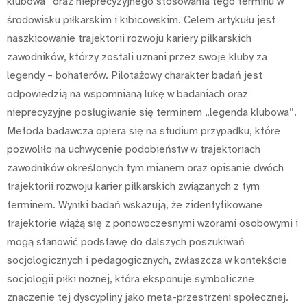
klubowa” oraz nieprecyzyjnego stosowania tego terminu w
środowisku piłkarskim i kibicowskim. Celem artykułu jest
naszkicowanie trajektorii rozwoju kariery piłkarskich
zawodników, którzy zostali uznani przez swoje kluby za
legendy – bohaterów. Pilotażowy charakter badań jest
odpowiedzią na wspomnianą lukę w badaniach oraz
nieprecyzyjne posługiwanie się terminem „legenda klubowa”.
Metoda badawcza opiera się na studium przypadku, które
pozwoliło na uchwycenie podobieństw w trajektoriach
zawodników określonych tym mianem oraz opisanie dwóch
trajektorii rozwoju karier piłkarskich związanych z tym
terminem. Wyniki badań wskazują, że zidentyfikowane
trajektorie wiążą się z ponowoczesnymi wzorami osobowymi i
mogą stanowić podstawę do dalszych poszukiwań
socjologicznych i pedagogicznych, zwłaszcza w kontekście
socjologii piłki nożnej, która eksponuje symboliczne
znaczenie tej dyscypliny jako meta-przestrzeni społecznej.