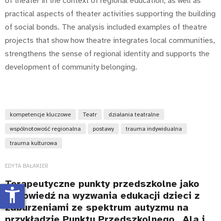
of theater in the context of regional education, as well as
practical aspects of theater activities supporting the building
of social bonds. The analysis included examples of theatre
projects that show how theatre integrates local communities,
strengthens the sense of regional identity and supports the
development of community belonging.
kompetencje kluczowe
Teatr
działania teatralne
wspólnotowość regionalna
postawy
trauma indywidualna
trauma kulturowa
EDYTA BAŁAKIER
Terapeutyczne punkty przedszkolne jako
accessibility_new
odpowiedź na wyzwania edukacji dzieci z
zaburzeniami ze spektrum autyzmu na
przykładzie Punktu Przedszkolnego „Ala i