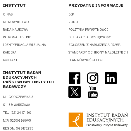
INSTYTUT
PRZYDATNE INFORMACJE
O NAS
BIP
KIEROWNICTWO
RODO
RADA NAUKOWA
POLITYKA PRYWATNOŚCI
PATRONAT IBE PIB
DEKLARACJA DOSTĘPNOŚCI
IDENTYFIKACJA WIZUALNA
ZGŁOSZENIE NARUSZENIA PRAWA
KARIERA
STANDARDY OCHRONY MAŁOLETNICH
KONTAKT
PLAN RÓWNOŚCI PŁCI
INSTYTUT BADAŃ
EDUKACYJNYCH
PAŃSTWOWY INSTYTUT
BADAWCZY
UL. GÓRCZEWSKA 8
01-180 WARSZAWA
TEL.: (22) 24-17-100
NIP: 5250008695
REGON: 000178235