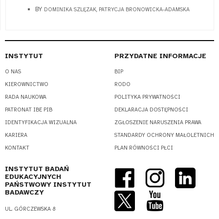
BY
DOMINIKA SZLĘZAK, PATRYCJA BRONOWICKA-ADAMSKA
INSTYTUT
PRZYDATNE INFORMACJE
O NAS
BIP
KIEROWNICTWO
RODO
RADA NAUKOWA
POLITYKA PRYWATNOŚCI
PATRONAT IBE PIB
DEKLARACJA DOSTĘPNOŚCI
IDENTYFIKACJA WIZUALNA
ZGŁOSZENIE NARUSZENIA PRAWA
KARIERA
STANDARDY OCHRONY MAŁOLETNICH
KONTAKT
PLAN RÓWNOŚCI PŁCI
INSTYTUT BADAŃ
EDUKACYJNYCH
PAŃSTWOWY INSTYTUT
BADAWCZY
UL. GÓRCZEWSKA 8