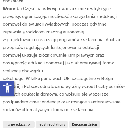
obszarach.
Wnioski:
Część państw wprowadza silnie restrykcyjne
przepisy, ograniczając możliwość skorzystania z edukacji
domowej do sytuacji wyjątkowych, podczas gdy inne
zapewniają rodzicom znaczną autonomię
w projektowaniu i realizacji programów kształcenia. Analiza
przepisów regulujących funkcjonowanie edukacji
domowej ukazuje zróżnicowanie ram prawnych oraz
dostępność edukacji domowej jako alternatywnej formy
realizacji obowiązku
szkolnego. W kilku państwach UE, szczególnie w Belgii
accessibility_new
(Flandrii) i Polsce, odnotowano wyraźny wzrost liczby uczniów
objętych edukacją domową, co wpisuje się w szersze,
postpandemiczne tendencje oraz rosnące zainteresowanie
rodziców alternatywnymi formami kształcenia.
home education
legal regulations
European Union