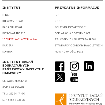
INSTYTUT
PRZYDATNE INFORMACJE
O NAS
BIP
KIEROWNICTWO
RODO
RADA NAUKOWA
POLITYKA PRYWATNOŚCI
PATRONAT IBE PIB
DEKLARACJA DOSTĘPNOŚCI
IDENTYFIKACJA WIZUALNA
ZGŁOSZENIE NARUSZENIA PRAWA
KARIERA
STANDARDY OCHRONY MAŁOLETNICH
KONTAKT
PLAN RÓWNOŚCI PŁCI
INSTYTUT BADAŃ
EDUKACYJNYCH
PAŃSTWOWY INSTYTUT
BADAWCZY
UL. GÓRCZEWSKA 8
01-180 WARSZAWA
TEL.: (22) 24-17-100
NIP: 5250008695