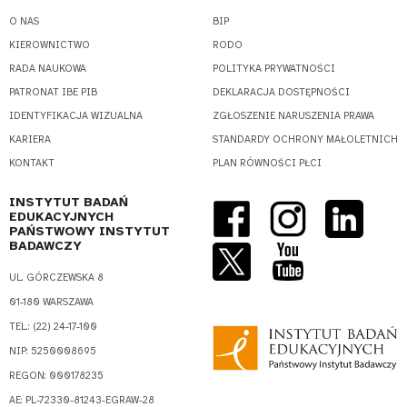
O NAS
BIP
KIEROWNICTWO
RODO
RADA NAUKOWA
POLITYKA PRYWATNOŚCI
PATRONAT IBE PIB
DEKLARACJA DOSTĘPNOŚCI
IDENTYFIKACJA WIZUALNA
ZGŁOSZENIE NARUSZENIA PRAWA
KARIERA
STANDARDY OCHRONY MAŁOLETNICH
KONTAKT
PLAN RÓWNOŚCI PŁCI
INSTYTUT BADAŃ
EDUKACYJNYCH
PAŃSTWOWY INSTYTUT
BADAWCZY
UL. GÓRCZEWSKA 8
01-180 WARSZAWA
TEL.: (22) 24-17-100
NIP: 5250008695
REGON: 000178235
AE: PL-72330-81243-EGRAW-28