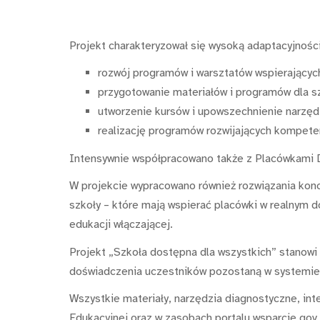
Projekt charakteryzował się wysoką adaptacyjnośc
rozwój programów i warsztatów wspierającyc
przygotowanie materiałów i programów dla sz
utworzenie kursów i upowszechnienie narzędz
realizację programów rozwijających kompete
Intensywnie współpracowano także z Placówkami Do
W projekcie wypracowano również rozwiązania konc
szkoły – które mają wspierać placówki w realnym 
edukacji włączającej.
Projekt „Szkoła dostępna dla wszystkich” stanowi 
doświadczenia uczestników pozostaną w systemie 
Wszystkie materiały, narzędzia diagnostyczne, int
Edukacyjnej oraz w zasobach portalu wsparcie.gov.