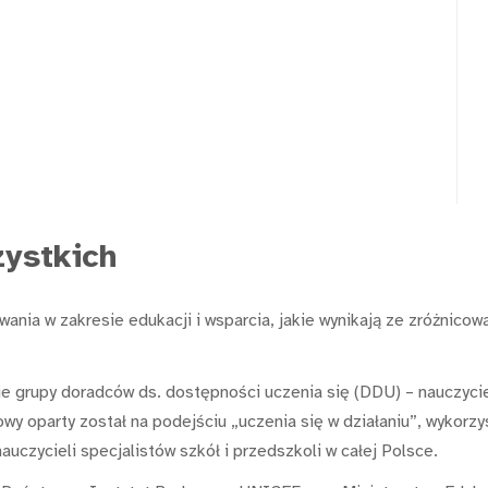
zystkich
ania w zakresie edukacji i wsparcia, jakie wynikają ze zróżnicow
grupy doradców ds. dostępności uczenia się (DDU) – nauczycieli 
y oparty został na podejściu „uczenia się w działaniu”, wykorzys
uczycieli specjalistów szkół i przedszkoli w całej Polsce.