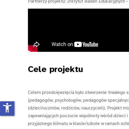
Partnerzy projektu: Instytut Badań Edukacyjnych 
Cele
projektu
Celem przedsięwzięcia było stworzenie trwałego s
(pedagogów, psychologów, pedagogów specjalnych,
accessibility_new
(dzieci/uczniów, rodziców, nauczycieli). Projekt 
zapewniających poczucie wspólnoty wśród dzieci 
przyjaznego klimatu w klasie/szkole w ramach ochr