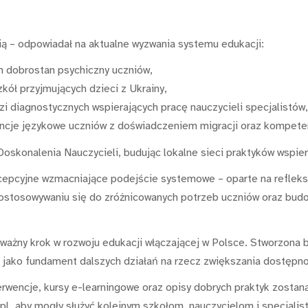
ią – odpowiadał na aktualne wyzwania systemu edukacji:
h dobrostan psychiczny uczniów,
kół przyjmujących dzieci z Ukrainy,
i diagnostycznych wspierających pracę nauczycieli specjalistów,
ncje językowe uczniów z doświadczeniem migracji oraz kompeten
skonalenia Nauczycieli, budując lokalne sieci praktyków wspiera
epcyjne wzmacniające podejście systemowe – oparte na refleksyj
dostosowywaniu się do zróżnicowanych potrzeb uczniów oraz budo
ważny krok w rozwoju edukacji włączającej w Polsce. Stworzona b
jako fundament dalszych działań na rzecz zwiększania dostępno
erwencje, kursy e-learningowe oraz opisy dobrych praktyk zosta
pl, aby mogły służyć kolejnym szkołom, nauczycielom i specjalis