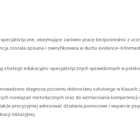
specjalistyczne, obejmujące zarówno pracę bezpośrednio z ucznia
encja została opisana i zweryfikowana w duchu evidence-informed
g strategii edukacyjno-specjalistycznych sprawdzonych w polskic
owadzono diagnozę poziomu dobrostanu szkolnego w klasach zr
cych rozwiązań metodycznych oraz do wzmacniania kompetencji na
akże precyzyjniej adresować działania pomocowe i wsparcie ps
cji inkluzyjnej.