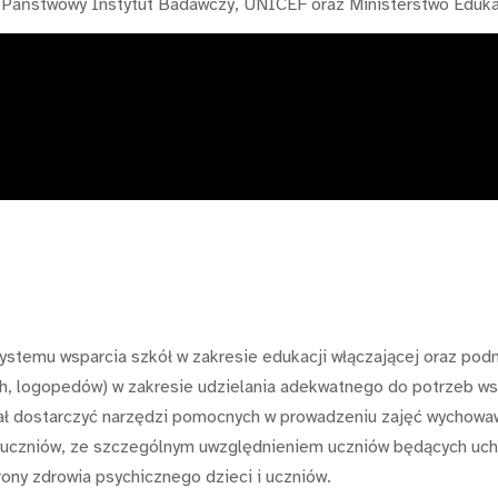
- Państwowy Instytut Badawczy, UNICEF oraz Ministerstwo Eduka
ystemu wsparcia szkół w zakresie edukacji włączającej oraz podn
 logopedów) w zakresie udzielania adekwatnego do potrzeb wsp
miał dostarczyć narzędzi pomocnych w prowadzeniu zajęć wychowa
i uczniów, ze szczególnym uwzględnieniem uczniów będących uch
ony zdrowia psychicznego dzieci i uczniów.