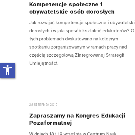
Kompetencje społeczne i
obywatelskie osób dorosłych
Jak rozwijać kompetencje społeczne i obywatelsk
dorosłych i w jaki sposób kształcić edukatorów? O
tych problemach dyskutowano na kolejnym
spotkaniu zorganizowanym w ramach pracy nad
częścią szczegółową Zintegrowanej Strategii
Umiejętności.
accessibility_new
28 SIERPNIA 2019
Zapraszamy na Kongres Edukacji
Pozaformalnej
W dniach 18 i 19 września w Centrum Nauk