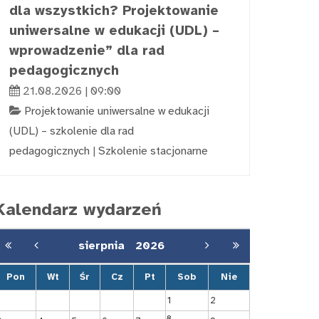
dla wszystkich? Projektowanie
uniwersalne w edukacji (UDL) –
wprowadzenie” dla rad
pedagogicznych
21.08.2026 | 09:00
Projektowanie uniwersalne w edukacji
(UDL) – szkolenie dla rad
pedagogicznych
|
Szkolenie stacjonarne
Kalendarz wydarzeń
sierpnia
2026
Pon
Wt
Śr
Cz
Pt
Sob
Nie
1
2
8