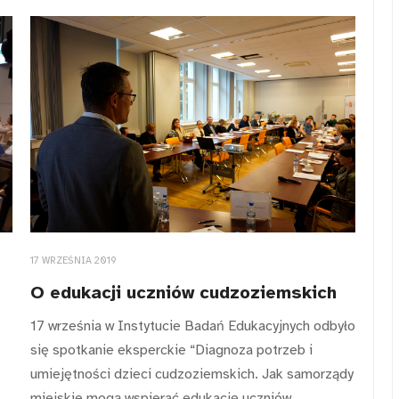
17 WRZEŚNIA 2019
O edukacji uczniów cudzoziemskich
17 września w Instytucie Badań Edukacyjnych odbyło
się spotkanie eksperckie “Diagnoza potrzeb i
umiejętności dzieci cudzoziemskich. Jak samorządy
miejskie mogą wspierać edukację uczniów