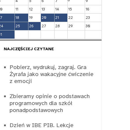
3
4
5
6
7
9
10
11
12
13
14
15
16
17
18
19
20
21
22
23
24
25
26
27
28
29
30
31
NAJCZĘŚCIEJ CZYTANE
Pobierz, wydrukuj, zagraj. Gra
Żyrafa jako wakacyjne ćwiczenie
z emocji
Zbieramy opinie o podstawach
programowych dla szkół
ponadpodstawowych
Dzień w IBE PIB. Lekcje