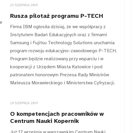
29 SIERPNIA 2019
Rusza pilotaż programu P-TECH
ie
Firma IBM ogłosiła dzisiaj, że we współpracy z
Instytutem Badań Edukacyjnych oraz z firmami
Samsung i Fujitsu Technology Solutions uruchamia
program rozwoju edukacyjno-zawodowego P-TECH.
Program będzie realizowany przy wsparciu i w
kooperacji z Urzędem Miasta Katowice i pod
patronatem honorowym Prezesa Rady Ministrów
Mateusza Morawieckiego i Ministerstwa Cyfryzacji.
28 SIERPNIA 2019
O kompetencjach pracowników w
Centrum Nauki Kopernik
Już 17 września w warszawskim Centrum Nauki