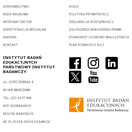
KIEROWNICTWO
RODO
RADA NAUKOWA
POLITYKA PRYWATNOŚCI
PATRONAT IBE PIB
DEKLARACJA DOSTĘPNOŚCI
IDENTYFIKACJA WIZUALNA
ZGŁOSZENIE NARUSZENIA PRAWA
KARIERA
STANDARDY OCHRONY MAŁOLETNICH
KONTAKT
PLAN RÓWNOŚCI PŁCI
INSTYTUT BADAŃ
EDUKACYJNYCH
PAŃSTWOWY INSTYTUT
BADAWCZY
UL. GÓRCZEWSKA 8
01-180 WARSZAWA
TEL.: (22) 24-17-100
NIP: 5250008695
REGON: 000178235
AE: PL-72330-81243-EGRAW-28