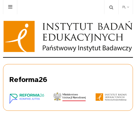
PL
Re
forma26