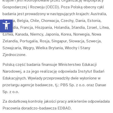
krajów i jest koordynowane przez Organizację Współpracy
Gospodarczej i Rozwoju (OECD). Poza Polską obecny cykl
badania jest prowadzony w następujących krajach: Australia,
Austria, Belgia, Chile, Chorwacja, Czechy, Dania, Estonia,
accessibility_new
Finlandia, Francja, Hiszpania, Holandia, Irlandia, Izrael, Litwa,
Łotwa, Kanada, Niemcy, Japonia, Korea, Norwegia, Nowa
Zelandia, Portugalia, Rosja, Singapur, Słowacja, Szwecja,
Szwajcaria, Węgry, Wielka Brytania, Włochy i Stany
Zjednoczone.
Polską część badania finansuje Ministerstwo Edukacji
Narodowej, a za jego realizację odpowiada Instytut Badań
Edukacyjnych. Wywiady przeprowadziły dwie wyłonione w
przetargu agencje badawcze, tj.: PBS Sp. z o.o. oraz Danae
Sp. z o.o.
Za dodatkową kontrolę jakości pracy ankieterów odpowiadała
Pracownia doradczo-badawcza EDBAD.