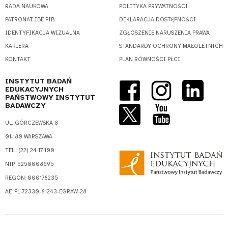
RADA NAUKOWA
POLITYKA PRYWATNOŚCI
PATRONAT IBE PIB
DEKLARACJA DOSTĘPNOŚCI
IDENTYFIKACJA WIZUALNA
ZGŁOSZENIE NARUSZENIA PRAWA
KARIERA
STANDARDY OCHRONY MAŁOLETNICH
KONTAKT
PLAN RÓWNOŚCI PŁCI
INSTYTUT BADAŃ
EDUKACYJNYCH
PAŃSTWOWY INSTYTUT
BADAWCZY
UL. GÓRCZEWSKA 8
01-180 WARSZAWA
TEL.: (22) 24-17-100
NIP: 5250008695
REGON: 000178235
AE: PL-72330-81243-EGRAW-28