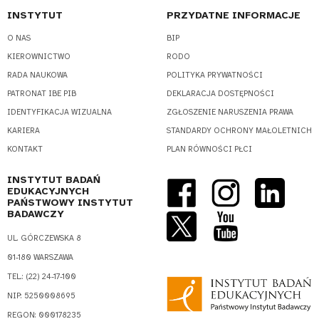
INSTYTUT
PRZYDATNE INFORMACJE
O NAS
BIP
KIEROWNICTWO
RODO
RADA NAUKOWA
POLITYKA PRYWATNOŚCI
PATRONAT IBE PIB
DEKLARACJA DOSTĘPNOŚCI
IDENTYFIKACJA WIZUALNA
ZGŁOSZENIE NARUSZENIA PRAWA
KARIERA
STANDARDY OCHRONY MAŁOLETNICH
KONTAKT
PLAN RÓWNOŚCI PŁCI
INSTYTUT BADAŃ
EDUKACYJNYCH
PAŃSTWOWY INSTYTUT
BADAWCZY
UL. GÓRCZEWSKA 8
01-180 WARSZAWA
TEL.: (22) 24-17-100
NIP: 5250008695
REGON: 000178235