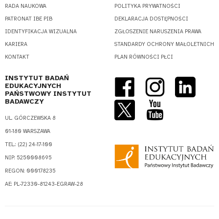
RADA NAUKOWA
POLITYKA PRYWATNOŚCI
PATRONAT IBE PIB
DEKLARACJA DOSTĘPNOŚCI
IDENTYFIKACJA WIZUALNA
ZGŁOSZENIE NARUSZENIA PRAWA
KARIERA
STANDARDY OCHRONY MAŁOLETNICH
KONTAKT
PLAN RÓWNOŚCI PŁCI
INSTYTUT BADAŃ
EDUKACYJNYCH
PAŃSTWOWY INSTYTUT
BADAWCZY
UL. GÓRCZEWSKA 8
01-180 WARSZAWA
TEL.: (22) 24-17-100
NIP: 5250008695
REGON: 000178235
AE: PL-72330-81243-EGRAW-28