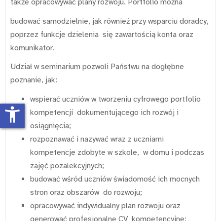
także opracowywać plany rozwoju. Portfolio można
budować samodzielnie, jak również przy wsparciu doradcy,
poprzez funkcje dzielenia się zawartością konta oraz
komunikator.
Udział w seminarium pozwoli Państwu na dogłębne
poznanie, jak:
wspierać uczniów w tworzeniu cyfrowego portfolio
accessibility_new
kompetencji dokumentującego ich rozwój i
osiągnięcia;
rozpoznawać i nazywać wraz z uczniami
kompetencje zdobyte w szkole, w domu i podczas
zajęć pozalekcyjnych;
budować wśród uczniów świadomość ich mocnych
stron oraz obszarów do rozwoju;
opracowywać indywidualny plan rozwoju oraz
generować profesjonalne CV kompetencyjne;