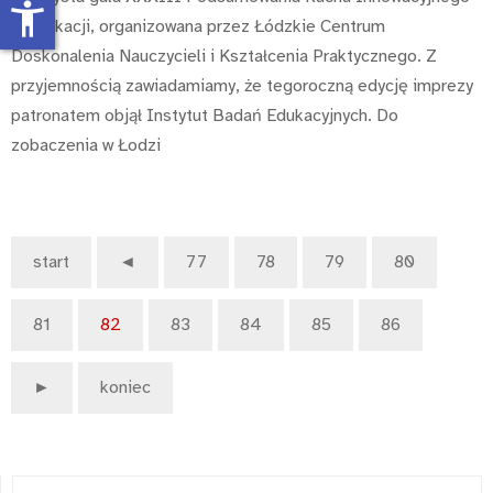
accessibility_new
w Edukacji, organizowana przez Łódzkie Centrum
Doskonalenia Nauczycieli i Kształcenia Praktycznego. Z
przyjemnością zawiadamiamy, że tegoroczną edycję imprezy
patronatem objął Instytut Badań Edukacyjnych. Do
zobaczenia w Łodzi
start
◄
77
78
79
80
81
82
83
84
85
86
►
koniec