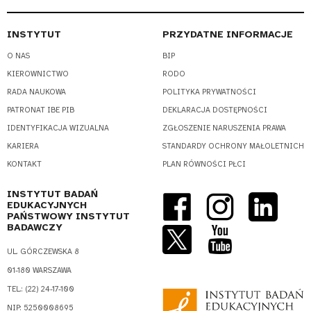
INSTYTUT
PRZYDATNE INFORMACJE
O NAS
BIP
KIEROWNICTWO
RODO
RADA NAUKOWA
POLITYKA PRYWATNOŚCI
PATRONAT IBE PIB
DEKLARACJA DOSTĘPNOŚCI
IDENTYFIKACJA WIZUALNA
ZGŁOSZENIE NARUSZENIA PRAWA
KARIERA
STANDARDY OCHRONY MAŁOLETNICH
KONTAKT
PLAN RÓWNOŚCI PŁCI
INSTYTUT BADAŃ
EDUKACYJNYCH
PAŃSTWOWY INSTYTUT
BADAWCZY
UL. GÓRCZEWSKA 8
01-180 WARSZAWA
TEL.: (22) 24-17-100
NIP: 5250008695