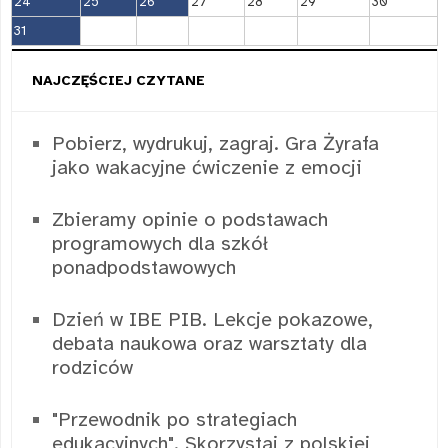
24
25
26
27
28
29
30
31
NAJCZĘŚCIEJ CZYTANE
Pobierz, wydrukuj, zagraj. Gra Żyrafa
jako wakacyjne ćwiczenie z emocji
Zbieramy opinie o podstawach
programowych dla szkół
ponadpodstawowych
Dzień w IBE PIB. Lekcje pokazowe,
debata naukowa oraz warsztaty dla
rodziców
"Przewodnik po strategiach
edukacyjnych". Skorzystaj z polskiej