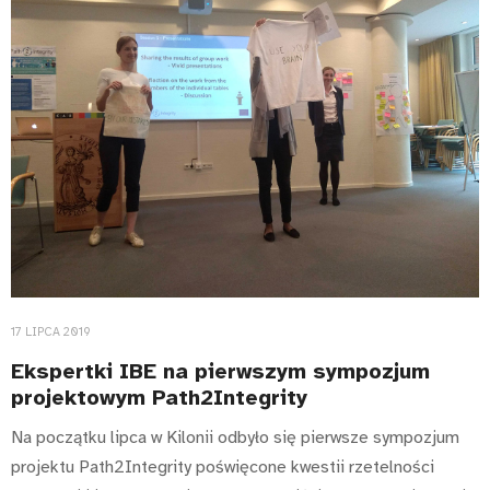
17 LIPCA 2019
Ekspertki IBE na pierwszym sympozjum
projektowym Path2Integrity
Na początku lipca w Kilonii odbyło się pierwsze sympozjum
projektu Path2Integrity poświęcone kwestii rzetelności