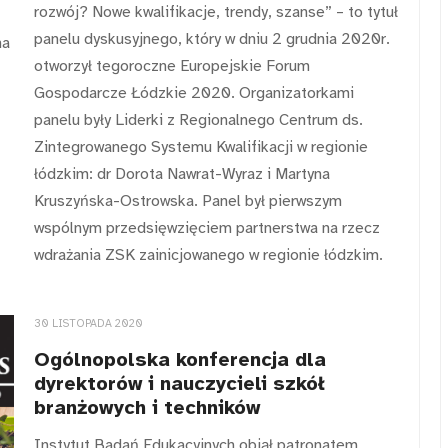
rozwój? Nowe kwalifikacje, trendy, szanse” – to tytuł
panelu dyskusyjnego, który w dniu 2 grudnia 2020r.
na
otworzył tegoroczne Europejskie Forum
Gospodarcze Łódzkie 2020. Organizatorkami
panelu były Liderki z Regionalnego Centrum ds.
Zintegrowanego Systemu Kwalifikacji w regionie
łódzkim: dr Dorota Nawrat-Wyraz i Martyna
Kruszyńska-Ostrowska. Panel był pierwszym
wspólnym przedsięwzięciem partnerstwa na rzecz
wdrażania ZSK zainicjowanego w regionie łódzkim.
30 LISTOPADA 2020
Ogólnopolska konferencja dla
dyrektorów i nauczycieli szkół
branżowych i techników
Instytut Badań Edukacyjnych objął patronatem