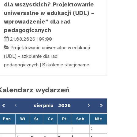
dla wszystkich? Projektowanie
uniwersalne w edukacji (UDL) –
wprowadzenie” dla rad
pedagogicznych
21.08.2026 | 09:00
Projektowanie uniwersalne w edukacji
(UDL) – szkolenie dla rad
pedagogicznych
|
Szkolenie stacjonarne
Kalendarz wydarzeń
sierpnia
2026
Pon
Wt
Śr
Cz
Pt
Sob
Nie
1
2
8