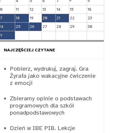
3
4
5
6
7
9
10
11
12
13
14
15
16
17
18
19
20
21
22
23
24
25
26
27
28
29
30
31
NAJCZĘŚCIEJ CZYTANE
Pobierz, wydrukuj, zagraj. Gra
Żyrafa jako wakacyjne ćwiczenie
z emocji
Zbieramy opinie o podstawach
programowych dla szkół
ponadpodstawowych
Dzień w IBE PIB. Lekcje