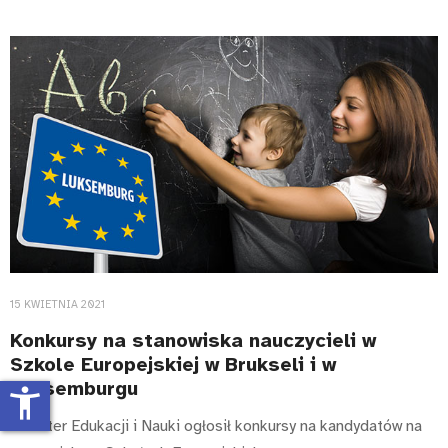
15 KWIETNIA 2021
Konkursy na stanowiska nauczycieli w
Szkole Europejskiej w Brukseli i w
Luksemburgu
accessibility_new
Minister Edukacji i Nauki ogłosił konkursy na kandydatów na