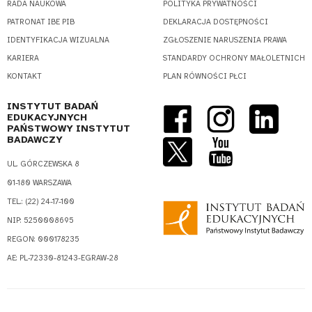
RADA NAUKOWA
POLITYKA PRYWATNOŚCI
PATRONAT IBE PIB
DEKLARACJA DOSTĘPNOŚCI
IDENTYFIKACJA WIZUALNA
ZGŁOSZENIE NARUSZENIA PRAWA
KARIERA
STANDARDY OCHRONY MAŁOLETNICH
KONTAKT
PLAN RÓWNOŚCI PŁCI
INSTYTUT BADAŃ
EDUKACYJNYCH
PAŃSTWOWY INSTYTUT
BADAWCZY
UL. GÓRCZEWSKA 8
01-180 WARSZAWA
TEL.: (22) 24-17-100
NIP: 5250008695
REGON: 000178235
AE: PL-72330-81243-EGRAW-28