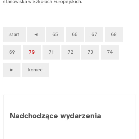
stanowiska w Szkołach Europejskich.
start
◄
65
66
67
68
69
70
71
72
73
74
►
koniec
Nadchodzące wydarzenia