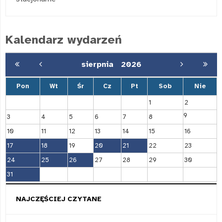
Kalendarz wydarzeń
sierpnia
2026
Pon
Wt
Śr
Cz
Pt
Sob
Nie
1
2
9
3
4
5
6
7
8
10
11
12
13
14
15
16
17
18
19
20
21
22
23
24
25
26
27
28
29
30
31
NAJCZĘŚCIEJ CZYTANE