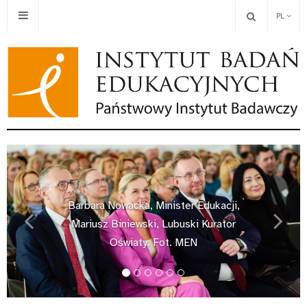
PL
Barbara Nowacka, Minister Edukacji,
Mariusz Biniewski, Lubuski Kurator
Previous
Next
Oświaty. Fot. MEN