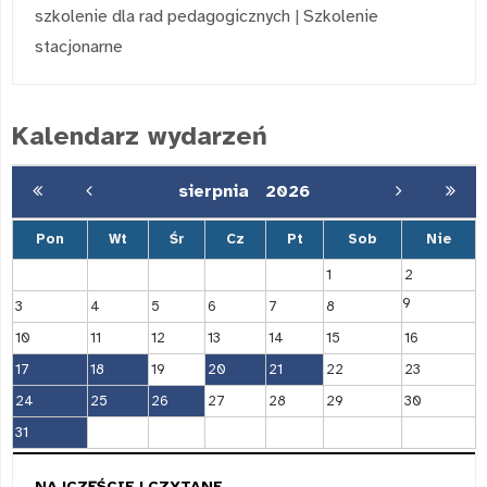
szkolenie dla rad pedagogicznych
|
Szkolenie
stacjonarne
Kalendarz wydarzeń
sierpnia
2026
Pon
Wt
Śr
Cz
Pt
Sob
Nie
1
2
9
3
4
5
6
7
8
10
11
12
13
14
15
16
17
18
19
20
21
22
23
24
25
26
27
28
29
30
31
NAJCZĘŚCIEJ CZYTANE