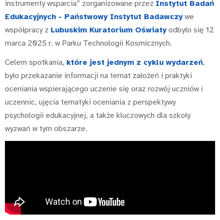
instrumenty wsparcia” zorganizowane przez
Instytut Badań
Edukacyjnych - Państwowy Instytut Badawczy
we
współpracy z
Lubuskim Kuratorium Oświaty
odbyło się 12
marca 2025 r. w Parku Technologii Kosmicznych.
Celem spotkania,
które jest jednym z cyklu wydarzeń
,
było przekazanie informacji na temat założeń i praktyki
oceniania wspierającego uczenie się oraz rozwój uczniów i
uczennic, ujęcia tematyki oceniania z perspektywy
psychologii edukacyjnej, a także kluczowych dla szkoły
wyzwań w tym obszarze.