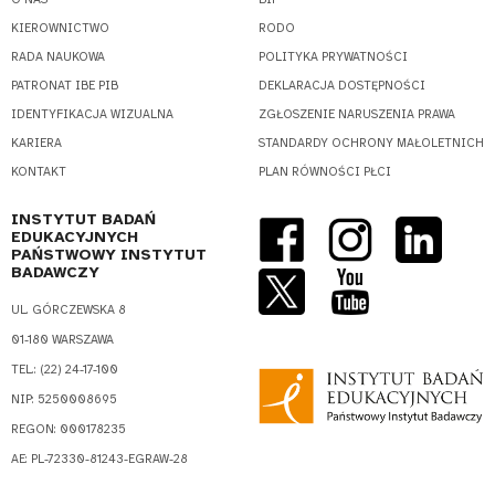
KIEROWNICTWO
RODO
RADA NAUKOWA
POLITYKA PRYWATNOŚCI
PATRONAT IBE PIB
DEKLARACJA DOSTĘPNOŚCI
IDENTYFIKACJA WIZUALNA
ZGŁOSZENIE NARUSZENIA PRAWA
KARIERA
STANDARDY OCHRONY MAŁOLETNICH
KONTAKT
PLAN RÓWNOŚCI PŁCI
INSTYTUT BADAŃ
EDUKACYJNYCH
PAŃSTWOWY INSTYTUT
BADAWCZY
UL. GÓRCZEWSKA 8
01-180 WARSZAWA
TEL.: (22) 24-17-100
NIP: 5250008695
REGON: 000178235
AE: PL-72330-81243-EGRAW-28