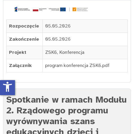
Rozpoczęcie
05.05.2026
Zakończenie
05.05.2026
Projekt
ZSK6
,
Konferencja
Załącznik
program konferencja ZSK6.pdf
accessibility_new
Spotkanie w ramach Modułu
2. Rządowego programu
wyrównywania szans
edukacyjnych dzieci i