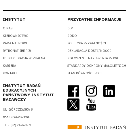
INSTYTUT
PRZYDATNE INFORMACJE
O NAS
BIP
KIEROWNICTWO
RODO
RADA NAUKOWA
POLITYKA PRYWATNOŚCI
PATRONAT IBE PIB
DEKLARACJA DOSTĘPNOŚCI
IDENTYFIKACJA WIZUALNA
ZGŁOSZENIE NARUSZENIA PRAWA
KARIERA
STANDARDY OCHRONY MAŁOLETNICH
KONTAKT
PLAN RÓWNOŚCI PŁCI
INSTYTUT BADAŃ
EDUKACYJNYCH
PAŃSTWOWY INSTYTUT
BADAWCZY
UL. GÓRCZEWSKA 8
01-180 WARSZAWA
TEL.: (22) 24-17-100