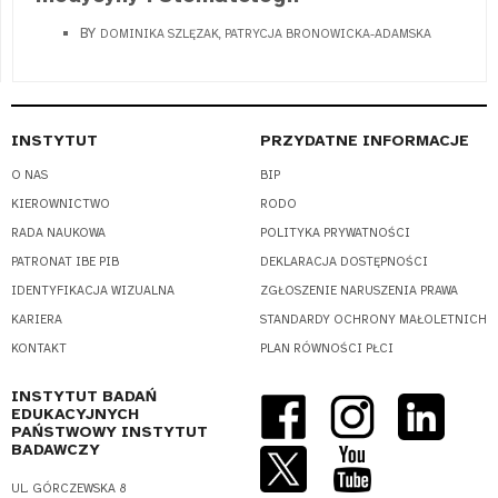
BY
DOMINIKA SZLĘZAK, PATRYCJA BRONOWICKA-ADAMSKA
INSTYTUT
PRZYDATNE INFORMACJE
O NAS
BIP
KIEROWNICTWO
RODO
RADA NAUKOWA
POLITYKA PRYWATNOŚCI
PATRONAT IBE PIB
DEKLARACJA DOSTĘPNOŚCI
IDENTYFIKACJA WIZUALNA
ZGŁOSZENIE NARUSZENIA PRAWA
KARIERA
STANDARDY OCHRONY MAŁOLETNICH
KONTAKT
PLAN RÓWNOŚCI PŁCI
INSTYTUT BADAŃ
EDUKACYJNYCH
PAŃSTWOWY INSTYTUT
BADAWCZY
UL. GÓRCZEWSKA 8