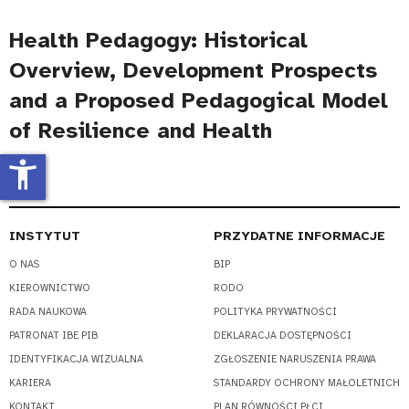
Health Pedagogy: Historical
Overview, Development Prospects
and a Proposed Pedagogical Model
of Resilience and Health
accessibility_new
INSTYTUT
PRZYDATNE INFORMACJE
O NAS
BIP
KIEROWNICTWO
RODO
RADA NAUKOWA
POLITYKA PRYWATNOŚCI
PATRONAT IBE PIB
DEKLARACJA DOSTĘPNOŚCI
IDENTYFIKACJA WIZUALNA
ZGŁOSZENIE NARUSZENIA PRAWA
KARIERA
STANDARDY OCHRONY MAŁOLETNICH
KONTAKT
PLAN RÓWNOŚCI PŁCI