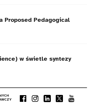
 a Proposed Pedagogical
ience) w świetle syntezy
NYCH
AWCZY