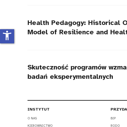
tytułu
Health Pedagogy: Historical
Model of Resilience and Heal
accessibility_new
Skuteczność programów wzmacn
badań eksperymentalnych
INSTYTUT
PRZYDA
O NAS
BIP
KIEROWNICTWO
RODO