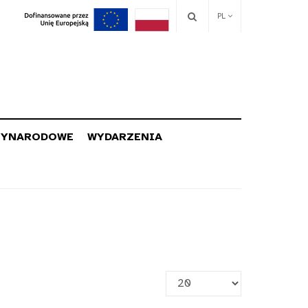
PL
ZYNARODOWE
WYDARZENIA
Pokaż
#