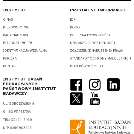
INSTYTUT
PRZYDATNE INFORMACJE
O NAS
BIP
KIEROWNICTWO
RODO
RADA NAUKOWA
POLITYKA PRYWATNOŚCI
PATRONAT IBE PIB
DEKLARACJA DOSTĘPNOŚCI
IDENTYFIKACJA WIZUALNA
ZGŁOSZENIE NARUSZENIA PRAWA
KARIERA
STANDARDY OCHRONY MAŁOLETNICH
KONTAKT
PLAN RÓWNOŚCI PŁCI
INSTYTUT BADAŃ
EDUKACYJNYCH
PAŃSTWOWY INSTYTUT
BADAWCZY
UL. GÓRCZEWSKA 8
01-180 WARSZAWA
TEL.: (22) 24-17-100
NIP: 5250008695