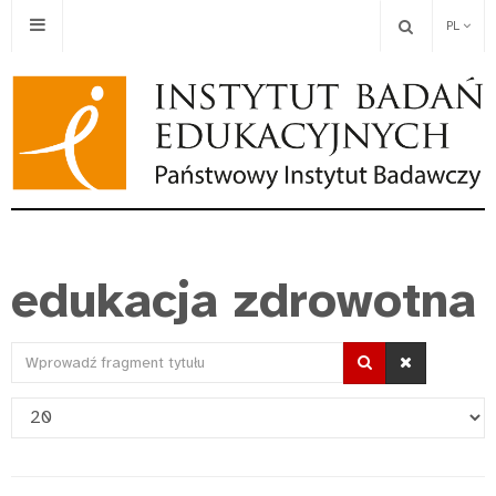
PL
edukacja zdrowotna
Wprowadź
fragment
Pokaż
tytułu
#