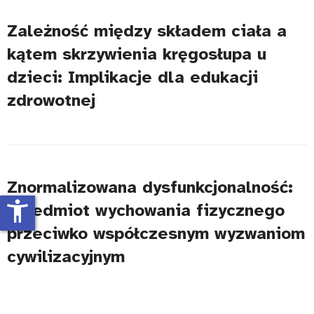
Zależność między składem ciała a
kątem skrzywienia kręgosłupa u
dzieci: Implikacje dla edukacji
zdrowotnej
Znormalizowana dysfunkcjonalność:
accessibility_new
przedmiot wychowania fizycznego
przeciwko współczesnym wyzwaniom
cywilizacyjnym