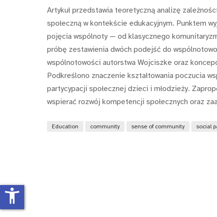
Artykuł przedstawia teoretyczną analizę zależnoś
społeczną w kontekście edukacyjnym. Punktem wyjś
pojęcia wspólnoty — od klasycznego komunitaryz
próbę zestawienia dwóch podejść do wspólnotowo
wspólnotowości autorstwa Wojciszke oraz koncepcj
Podkreślono znaczenie kształtowania poczucia ws
partycypacji społecznej dzieci i młodzieży. Zapr
wspierać rozwój kompetencji społecznych oraz za
Education
community
sense of community
social p
accessibility_new