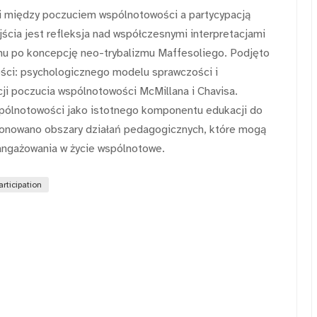
ci między poczuciem wspólnotowości a partycypacją
cia jest refleksja nad współczesnymi interpretacjami
mu po koncepcję neo-trybalizmu Maffesoliego. Podjęto
ści: psychologicznego modelu sprawczości i
i poczucia wspólnotowości McMillana i Chavisa.
pólnotowości jako istotnego komponentu edukacji do
oponowano obszary działań pedagogicznych, które mogą
angażowania w życie wspólnotowe.
articipation