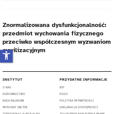
#
Znormalizowana dysfunkcjonalność:
przedmiot wychowania fizycznego
przeciwko współczesnym wyzwaniom
cywilizacyjnym
accessibility_new
INSTYTUT
PRZYDATNE INFORMACJE
O NAS
BIP
KIEROWNICTWO
RODO
RADA NAUKOWA
POLITYKA PRYWATNOŚCI
PATRONAT IBE PIB
DEKLARACJA DOSTĘPNOŚCI
IDENTYFIKACJA WIZUALNA
ZGŁOSZENIE NARUSZENIA PRAWA