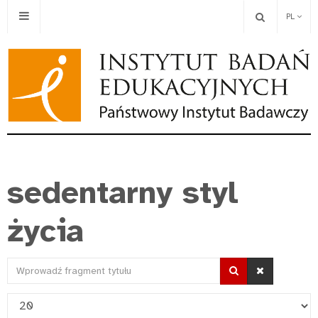
PL
sedentarny styl
życia
Wprowadź
fragment
Pokaż
tytułu