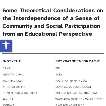
Some Theoretical Considerations on
the Interdependence of a Sense of
Community and Social Participation
from an Educational Perspective
accessibility_new
INSTYTUT
PRZYDATNE INFORMACJE
O NAS
BIP
KIEROWNICTWO
RODO
RADA NAUKOWA
POLITYKA PRYWATNOŚCI
PATRONAT IBE PIB
DEKLARACJA DOSTĘPNOŚCI
IDENTYFIKACJA WIZUALNA
ZGŁOSZENIE NARUSZENIA PRAWA
KARIERA
STANDARDY OCHRONY MAŁOLETNICH
KONTAKT
PLAN RÓWNOŚCI PŁCI