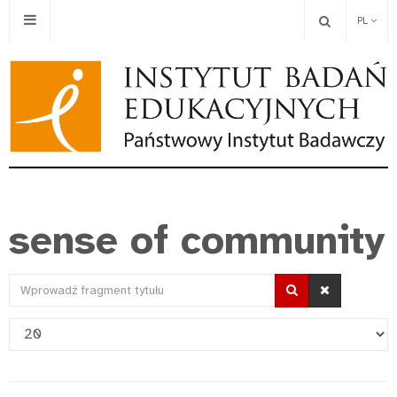
PL
sense of community
Wprowadź
fragment
Pokaż
tytułu
#