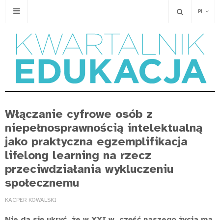
PL
Włączanie cyfrowe osób z
niepełnosprawnością intelektualną
jako praktyczna egzemplifikacja
lifelong learning na rzecz
przeciwdziałania wykluczeniu
społecznemu
KACPER KOWALSKI
Nie da się ukryć, że w XXI w. część naszego życia ma