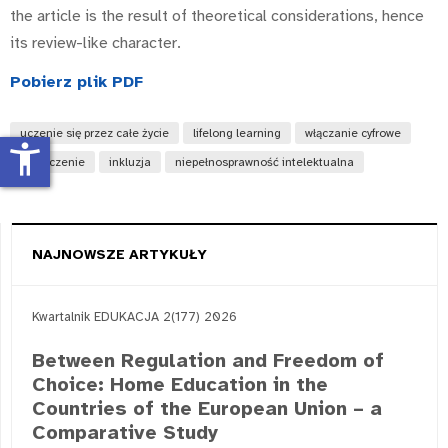
the article is the result of theoretical considerations, hence
its review-like character.
P
obierz plik PDF
uczenie się przez całe życie
lifelong learning
włączanie cyfrowe
accessibility_new
wykluczenie
inkluzja
niepełnosprawność intelektualna
NAJNOWSZE ARTYKUŁY
Kwartalnik EDUKACJA 2(177) 2026
Between Regulation and Freedom of
Choice: Home Education in the
Countries of the European Union – a
Comparative Study