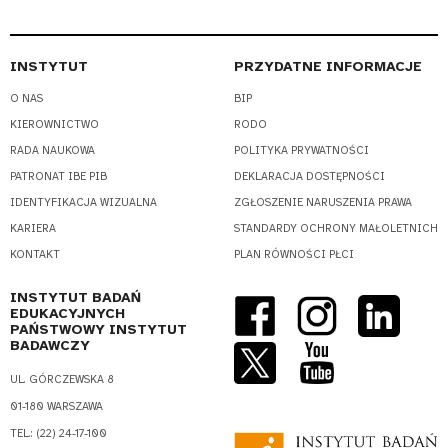
INSTYTUT
PRZYDATNE INFORMACJE
O NAS
BIP
KIEROWNICTWO
RODO
RADA NAUKOWA
POLITYKA PRYWATNOŚCI
PATRONAT IBE PIB
DEKLARACJA DOSTĘPNOŚCI
IDENTYFIKACJA WIZUALNA
ZGŁOSZENIE NARUSZENIA PRAWA
KARIERA
STANDARDY OCHRONY MAŁOLETNICH
KONTAKT
PLAN RÓWNOŚCI PŁCI
INSTYTUT BADAŃ
EDUKACYJNYCH
PAŃSTWOWY INSTYTUT
BADAWCZY
UL. GÓRCZEWSKA 8
01-180 WARSZAWA
TEL.: (22) 24-17-100