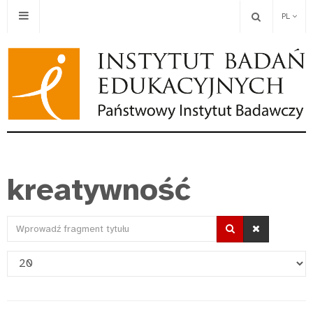
PL
kreatywność
Wprowadź
fragment
Pokaż
tytułu
#