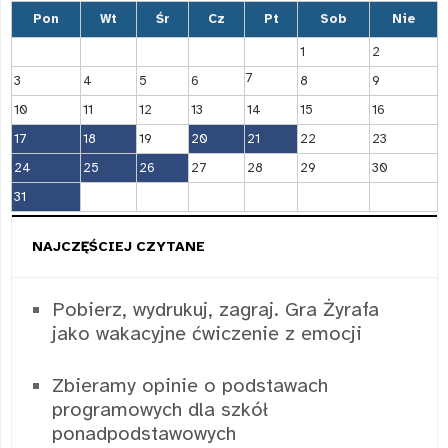
Pon
Wt
Śr
Cz
Pt
Sob
Nie
1
2
7
3
4
5
6
8
9
10
11
12
13
14
15
16
17
18
19
20
21
22
23
24
25
26
27
28
29
30
31
NAJCZĘŚCIEJ CZYTANE
Pobierz, wydrukuj, zagraj. Gra Żyrafa
jako wakacyjne ćwiczenie z emocji
Zbieramy opinie o podstawach
programowych dla szkół
ponadpodstawowych