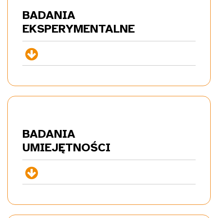
BADANIA
EKSP
ERYMENTALNE
+
BADANIA
UMIE
JĘTNOŚCI
+