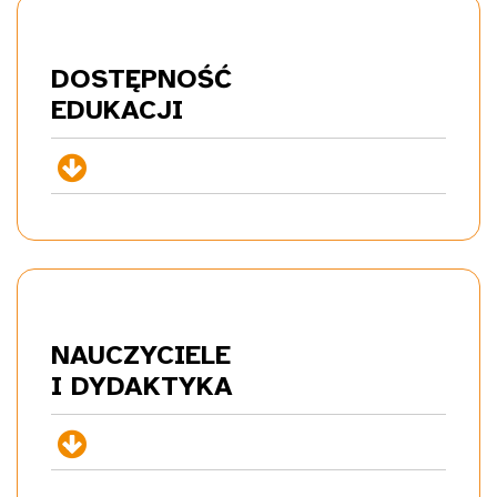
DOSTĘPNOŚĆ
EDU
KACJI
+
NAUCZYCIELE
I DYDA
KTYKA
+