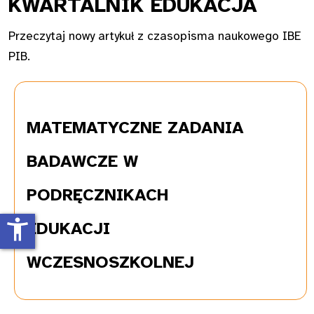
KWAR
TALNIK EDUKACJA
Przeczytaj nowy artykuł z czasopisma naukowego IBE
PIB.
MATEMATYCZNE
ZADANIA
BADAWCZE W
PODRĘCZNIKACH
accessibility_new
EDUKACJI
WCZESNOSZKOLNEJ