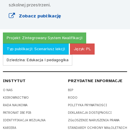
szkolnej przestrzeni.
Zobacz publikację
Projekt:
Zintegrowany System Kwalifikacji
Typ publikacji:
Scenariusz lekcji
Język:
PL
Dziedzina:
Edukacja i pedagogika
INSTYTUT
PRZYDATNE INFORMACJE
O NAS
BIP
KIEROWNICTWO
RODO
RADA NAUKOWA
POLITYKA PRYWATNOŚCI
PATRONAT IBE PIB
DEKLARACJA DOSTĘPNOŚCI
IDENTYFIKACJA WIZUALNA
ZGŁOSZENIE NARUSZENIA PRAWA
KARIERA
STANDARDY OCHRONY MAŁOLETNICH