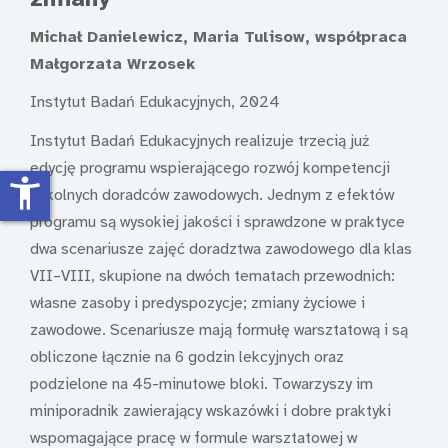
Michał Danielewicz, Maria Tulisow, współpraca
Małgorzata Wrzosek
Instytut Badań Edukacyjnych, 2024
Instytut Badań Edukacyjnych realizuje trzecią już
edycję programu wspierającego rozwój kompetencji
accessibility_new
szkolnych doradców zawodowych. Jednym z efektów
programu są wysokiej jakości i sprawdzone w praktyce
dwa scenariusze zajęć doradztwa zawodowego dla klas
VII–VIII, skupione na dwóch tematach przewodnich:
własne zasoby i predyspozycje; zmiany życiowe i
zawodowe. Scenariusze mają formułę warsztatową i są
obliczone łącznie na 6 godzin lekcyjnych oraz
podzielone na 45-minutowe bloki. Towarzyszy im
miniporadnik zawierający wskazówki i dobre praktyki
wspomagające pracę w formule warsztatowej w