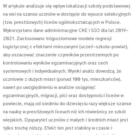
W artykule analizuje się wpływ lokalizacji szkoły podstawowej
na wsi na szanse uczniów w dostępie do wysoce selekcyjnych
(tzw. prestiżowych) liceów ogólnokształcących w Polsce.
Wykorzystano dane administracyjne CKE i SIO dla lat 2019–
2021. Zastosowano trójpoziomowe modele regresji
logistycznej z efektami mieszanymi (uczeń–szkoła–powiat),
aby oszacować znaczenie czynników przestrzennych po
kontrolowaniu wyników egzaminacyjnych oraz cech
systemowych i indywidualnych. Wyniki analiz dowodzą, że
uczniowie z dużych miast (ponad 100 tys. mieszkańców),
nawet po uwzględnieniu w analizie osiągnięć
egzaminacyjnych, migracji, płci oraz dostępności liceów w
powiecie, mają od siedmiu do dziesięciu razy większe szanse
na naukę w prestiżowych liceach niż ich rówieśnicy ze szkół
wiejskich. Dysparytet uczniów z małych i średnich miast jest
tylko trochę niższy. Efekt ten jest stabilny w czasie i