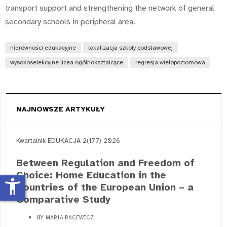
transport support and strengthening the network of general
secondary schools in peripheral area.
nierówności edukacyjne
lokalizacja szkoły podstawowej
wysokoselekcyjne licea ogólnokształcące
regresja wielopoziomowa
NAJNOWSZE ARTYKUŁY
Kwartalnik EDUKACJA 2(177) 2026
Between Regulation and Freedom of
Choice: Home Education in the
accessibility_new
Countries of the European Union – a
Comparative Study
BY
MARIA RACEWICZ