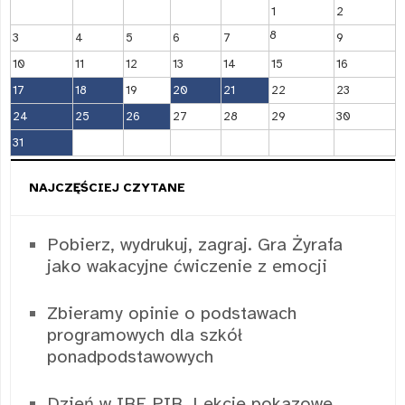
1
2
8
3
4
5
6
7
9
10
11
12
13
14
15
16
17
18
19
20
21
22
23
24
25
26
27
28
29
30
31
NAJCZĘŚCIEJ CZYTANE
Pobierz, wydrukuj, zagraj. Gra Żyrafa
jako wakacyjne ćwiczenie z emocji
Zbieramy opinie o podstawach
programowych dla szkół
ponadpodstawowych
Dzień w IBE PIB. Lekcje pokazowe,