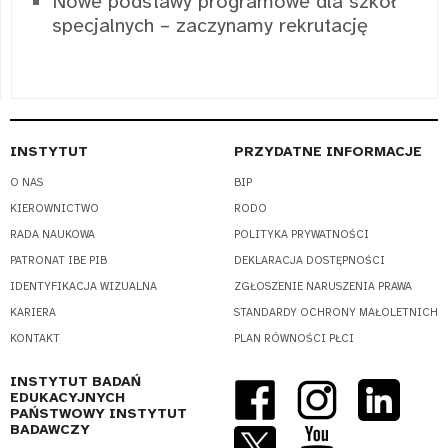
Nowe podstawy programowe dla szkół
specjalnych – zaczynamy rekrutację
INSTYTUT
PRZYDATNE INFORMACJE
O NAS
BIP
KIEROWNICTWO
RODO
RADA NAUKOWA
POLITYKA PRYWATNOŚCI
PATRONAT IBE PIB
DEKLARACJA DOSTĘPNOŚCI
IDENTYFIKACJA WIZUALNA
ZGŁOSZENIE NARUSZENIA PRAWA
KARIERA
STANDARDY OCHRONY MAŁOLETNICH
KONTAKT
PLAN RÓWNOŚCI PŁCI
INSTYTUT BADAŃ
EDUKACYJNYCH
PAŃSTWOWY INSTYTUT
BADAWCZY