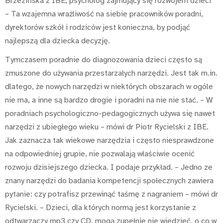
Brzezińska z IBE, psycholog zajmujący się rozwojem dzieci
– Ta wzajemna wrażliwość na siebie pracowników poradni,
dyrektorów szkół i rodziców jest konieczna, by podjąć
najlepszą dla dziecka decyzję.
Tymczasem poradnie do diagnozowania dzieci często są
zmuszone do używania przestarzałych narzędzi. Jest tak m.in.
dlatego, że nowych narzędzi w niektórych obszarach w ogóle
nie ma, a inne są bardzo drogie i poradni na nie nie stać. – W
poradniach psychologiczno-pedagogicznych używa się nawet
narzędzi z ubiegłego wieku – mówi dr Piotr Rycielski z IBE.
Jak zaznacza tak wiekowe narzędzia i często niesprawdzone
na odpowiedniej grupie, nie pozwalają właściwie ocenić
rozwoju dzisiejszego dziecka. I podaje przykład. – Jedno ze
znany narzędzi do badania kompetencji społecznych zawiera
pytanie: czy potrafisz przewinąć taśmę z nagraniem – mówi dr
Rycielski. – Dzieci, dla których normą jest korzystanie z
odtwarzaczy mp3 czy CD, mogą zupełnie nie wiedzieć, o co w