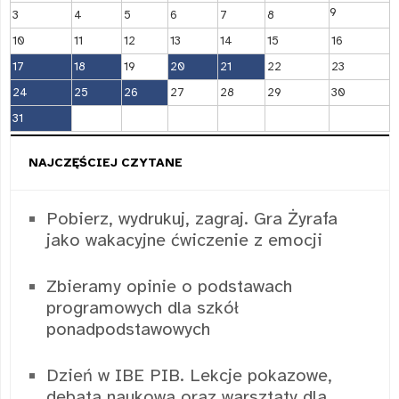
9
3
4
5
6
7
8
10
11
12
13
14
15
16
17
18
19
20
21
22
23
24
25
26
27
28
29
30
31
NAJCZĘŚCIEJ CZYTANE
Pobierz, wydrukuj, zagraj. Gra Żyrafa
jako wakacyjne ćwiczenie z emocji
Zbieramy opinie o podstawach
programowych dla szkół
ponadpodstawowych
Dzień w IBE PIB. Lekcje pokazowe,
debata naukowa oraz warsztaty dla