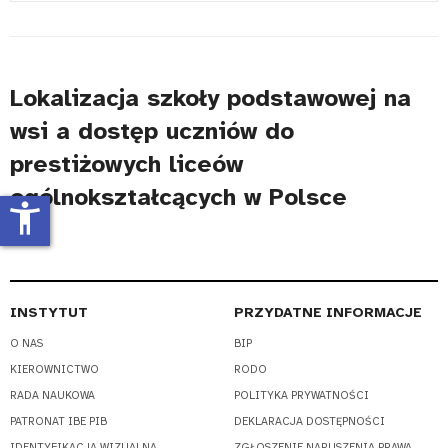
#
Lokalizacja szkoły podstawowej na
wsi a dostęp uczniów do
prestiżowych liceów
ogólnokształcących w Polsce
accessibility_new
INSTYTUT
PRZYDATNE INFORMACJE
O NAS
BIP
KIEROWNICTWO
RODO
RADA NAUKOWA
POLITYKA PRYWATNOŚCI
PATRONAT IBE PIB
DEKLARACJA DOSTĘPNOŚCI
IDENTYFIKACJA WIZUALNA
ZGŁOSZENIE NARUSZENIA PRAWA