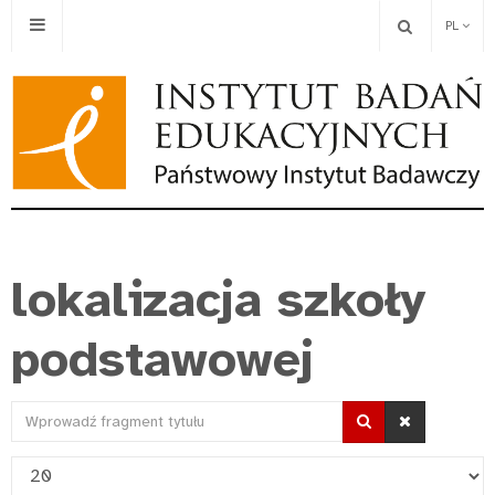
PL
lokalizacja szkoły
podstawowej
Wprowadź
fragment
Pokaż
tytułu