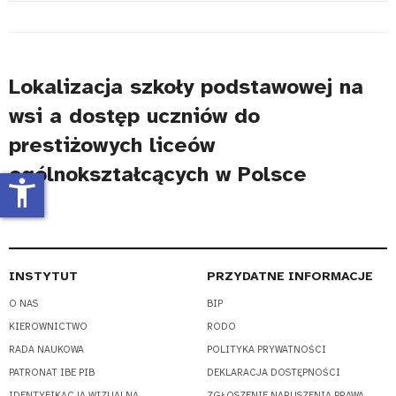
#
Lokalizacja szkoły podstawowej na
wsi a dostęp uczniów do
prestiżowych liceów
ogólnokształcących w Polsce
accessibility_new
INSTYTUT
PRZYDATNE INFORMACJE
O NAS
BIP
KIEROWNICTWO
RODO
RADA NAUKOWA
POLITYKA PRYWATNOŚCI
PATRONAT IBE PIB
DEKLARACJA DOSTĘPNOŚCI
IDENTYFIKACJA WIZUALNA
ZGŁOSZENIE NARUSZENIA PRAWA