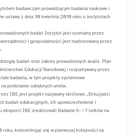
nstytutem badawczym prowadzącym badania naukowe i
e ustawy z dnia 30 kwietnia 2010 roku o instytutach
rowadzonych badań Instytut jest oceniany przez
raworządności i gospodarności jest nadzorowany przez
.
dologię badań oraz zakres prowadzonych analiz. Plan
nisterstwo Edukacji Narodowej i rozpatrywany przez
stałe badania, w tym projekty systemowe
ą na podstawie odrębnych umów.
zez IBE jest projekt nazywany skrótowo „Entuzjaści
ch badań edukacyjnych, ich upowszechnienie i
u eksperci IBE zrealizowali Badanie 6- i 7-latków na
roku, koncentrując się w pierwszej kolejności na