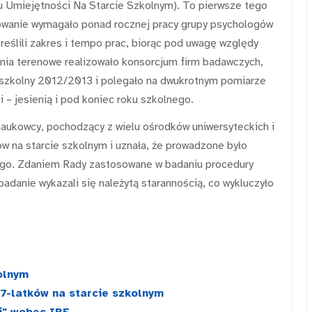
Umiejętności Na Starcie Szkolnym). To pierwsze tego
cowanie wymagało ponad rocznej pracy grupy psychologów
eślili zakres i tempo prac, biorąc pod uwagę względy
ania terenowe realizowało konsorcjum firm badawczych,
k szkolny 2012/2013 i polegało na dwukrotnym pomiarze
 – jesienią i pod koniec roku szkolnego.
 naukowcy, pochodzący z wielu ośrodków uniwersyteckich i
w na starcie szkolnym i uznała, że prowadzone było
ego. Zdaniem Rady zastosowane w badaniu procedury
 badanie wykazali się należytą starannością, co wykluczyło
kolnym
 7-latków na starcie szkolnym
j" wobec IBE