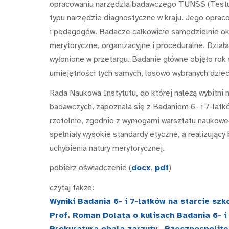
opracowaniu narzędzia badawczego TUNSS (Testu 
typu narzędzie diagnostyczne w kraju. Jego opra
i pedagogów. Badacze całkowicie samodzielnie okr
merytoryczne, organizacyjne i proceduralne. Dział
wyłonione w przetargu. Badanie główne objęło ro
umiejętności tych samych, losowo wybranych dzieci
Rada Naukowa Instytutu, do której należą wybitni
badawczych, zapoznała się z Badaniem 6- i 7-latkó
rzetelnie, zgodnie z wymogami warsztatu naukow
spełniały wysokie standardy etyczne, a realizujący
uchybienia natury merytorycznej.
pobierz oświadczenie (
docx
,
pdf
)
czytaj także:
Wyniki Badania 6- i 7-latków na starcie sz
Prof. Roman Dolata o kulisach Badania 6- i
Prokuratura obala zarzuty „Rzeczpospolite