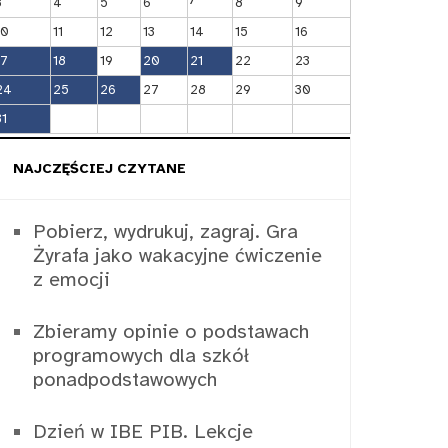
3
4
5
6
8
9
10
11
12
13
14
15
16
17
18
19
20
21
22
23
24
25
26
27
28
29
30
31
NAJCZĘŚCIEJ CZYTANE
Pobierz, wydrukuj, zagraj. Gra
Żyrafa jako wakacyjne ćwiczenie
z emocji
Zbieramy opinie o podstawach
programowych dla szkół
ponadpodstawowych
Dzień w IBE PIB. Lekcje