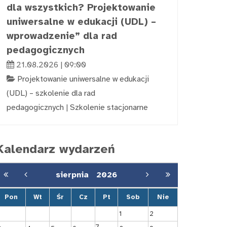
dla wszystkich? Projektowanie
uniwersalne w edukacji (UDL) –
wprowadzenie” dla rad
pedagogicznych
21.08.2026 | 09:00
Projektowanie uniwersalne w edukacji
(UDL) – szkolenie dla rad
pedagogicznych
|
Szkolenie stacjonarne
Kalendarz wydarzeń
sierpnia
2026
Pon
Wt
Śr
Cz
Pt
Sob
Nie
1
2
7