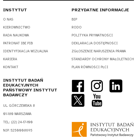
INSTYTUT
PRZYDATNE INFORMACJE
O NAS
BIP
KIEROWNICTWO
RODO
RADA NAUKOWA
POLITYKA PRYWATNOŚCI
PATRONAT IBE PIB
DEKLARACJA DOSTĘPNOŚCI
IDENTYFIKACJA WIZUALNA
ZGŁOSZENIE NARUSZENIA PRAWA
KARIERA
STANDARDY OCHRONY MAŁOLETNICH
KONTAKT
PLAN RÓWNOŚCI PŁCI
INSTYTUT BADAŃ
EDUKACYJNYCH
PAŃSTWOWY INSTYTUT
BADAWCZY
UL. GÓRCZEWSKA 8
01-180 WARSZAWA
TEL.: (22) 24-17-100
NIP: 5250008695