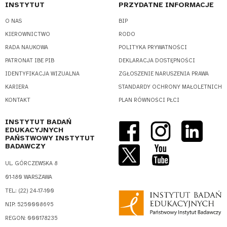
INSTYTUT
PRZYDATNE INFORMACJE
O NAS
BIP
KIEROWNICTWO
RODO
RADA NAUKOWA
POLITYKA PRYWATNOŚCI
PATRONAT IBE PIB
DEKLARACJA DOSTĘPNOŚCI
IDENTYFIKACJA WIZUALNA
ZGŁOSZENIE NARUSZENIA PRAWA
KARIERA
STANDARDY OCHRONY MAŁOLETNICH
KONTAKT
PLAN RÓWNOŚCI PŁCI
INSTYTUT BADAŃ
EDUKACYJNYCH
PAŃSTWOWY INSTYTUT
BADAWCZY
UL. GÓRCZEWSKA 8
01-180 WARSZAWA
TEL.: (22) 24-17-100
NIP: 5250008695
REGON: 000178235