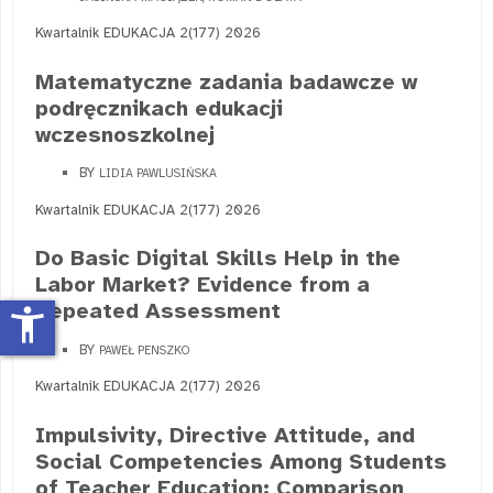
Kwartalnik EDUKACJA 2(177) 2026
Matematyczne zadania badawcze w
podręcznikach edukacji
wczesnoszkolnej
BY
LIDIA PAWLUSIŃSKA
Kwartalnik EDUKACJA 2(177) 2026
Do Basic Digital Skills Help in the
Labor Market? Evidence from a
Repeated Assessment
accessibility_new
BY
PAWEŁ PENSZKO
Kwartalnik EDUKACJA 2(177) 2026
Impulsivity, Directive Attitude, and
Social Competencies Among Students
of Teacher Education: Comparison