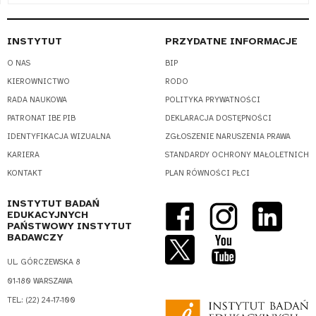
INSTYTUT
PRZYDATNE INFORMACJE
O NAS
BIP
KIEROWNICTWO
RODO
RADA NAUKOWA
POLITYKA PRYWATNOŚCI
PATRONAT IBE PIB
DEKLARACJA DOSTĘPNOŚCI
IDENTYFIKACJA WIZUALNA
ZGŁOSZENIE NARUSZENIA PRAWA
KARIERA
STANDARDY OCHRONY MAŁOLETNICH
KONTAKT
PLAN RÓWNOŚCI PŁCI
INSTYTUT BADAŃ
EDUKACYJNYCH
PAŃSTWOWY INSTYTUT
BADAWCZY
UL. GÓRCZEWSKA 8
01-180 WARSZAWA
TEL.: (22) 24-17-100