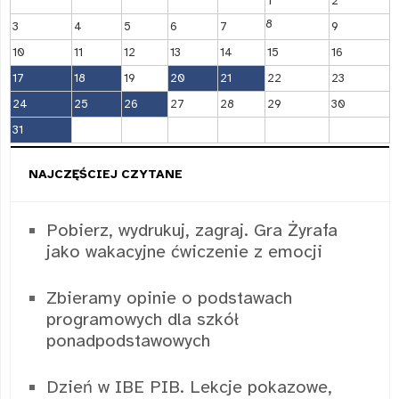
1
2
8
3
4
5
6
7
9
10
11
12
13
14
15
16
17
18
19
20
21
22
23
24
25
26
27
28
29
30
31
NAJCZĘŚCIEJ CZYTANE
Pobierz, wydrukuj, zagraj. Gra Żyrafa
jako wakacyjne ćwiczenie z emocji
Zbieramy opinie o podstawach
programowych dla szkół
ponadpodstawowych
Dzień w IBE PIB. Lekcje pokazowe,