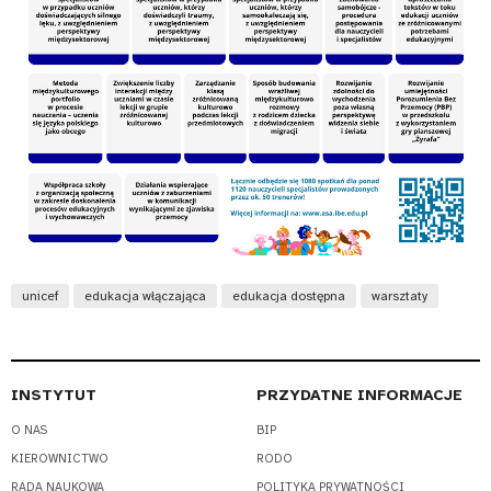
unicef
edukacja włączająca
edukacja dostępna
warsztaty
INSTYTUT
PRZYDATNE INFORMACJE
O NAS
BIP
KIEROWNICTWO
RODO
RADA NAUKOWA
POLITYKA PRYWATNOŚCI