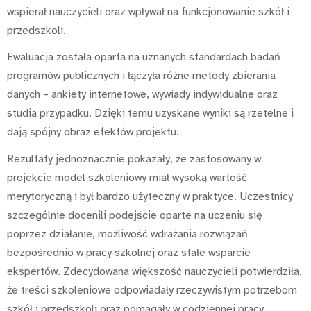
wspierał nauczycieli oraz wpływał na funkcjonowanie szkół i
przedszkoli.
Ewaluacja została oparta na uznanych standardach badań
programów publicznych i łączyła różne metody zbierania
danych – ankiety internetowe, wywiady indywidualne oraz
studia przypadku. Dzięki temu uzyskane wyniki są rzetelne i
dają spójny obraz efektów projektu.
Rezultaty jednoznacznie pokazały, że zastosowany w
projekcie model szkoleniowy miał wysoką wartość
merytoryczną i był bardzo użyteczny w praktyce. Uczestnicy
szczególnie docenili podejście oparte na uczeniu się
poprzez działanie, możliwość wdrażania rozwiązań
bezpośrednio w pracy szkolnej oraz stałe wsparcie
ekspertów. Zdecydowana większość nauczycieli potwierdziła,
że treści szkoleniowe odpowiadały rzeczywistym potrzebom
szkół i przedszkoli oraz pomagały w codziennej pracy.