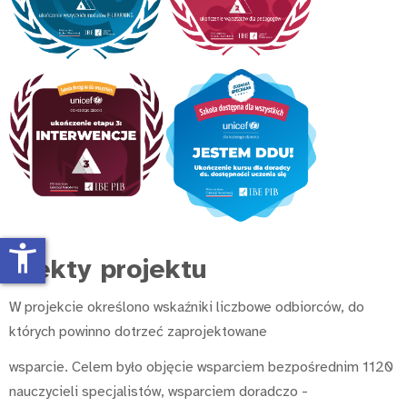
accessibility_new
Efekty projektu
W projekcie określono wskaźniki liczbowe odbiorców, do
których powinno dotrzeć zaprojektowane
wsparcie. Celem było objęcie wsparciem bezpośrednim 1120
nauczycieli specjalistów, wsparciem doradczo -